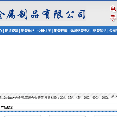
|
|
|
|
|
|
|
心
现货资源
钢管价格
今日供应
钢管行情
无缝钢管专栏
钢管知识
公司
站内
管,高压合金管等,常备材质：20#、35#、45#、20G、40Cr、20Cr、16Mn-45Mn、27SiM
产品展示