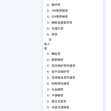
镀锌管
20#厚壁钢管
45#厚壁钢管
钢筋连接套筒管
无缝方管
焊管
没
有小
类
螺旋管
精密钢管
高压锅炉用无缝管
低中压锅炉管
流体输送用无缝管
结构用无缝管
合金钢管
不锈钢管
液压支架管
冷拔无缝钢管