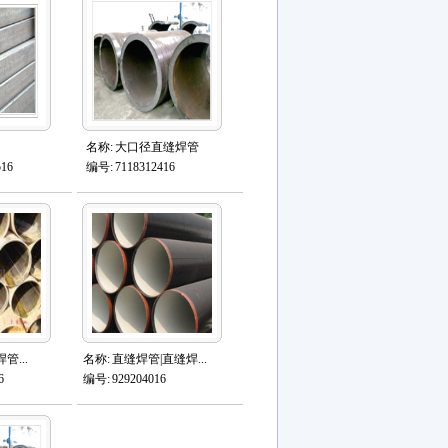
名称:
大口径直缝焊管
516
编号:
7118312416
管...
名称:
直缝焊管|直缝焊...
6
编号:
929204016