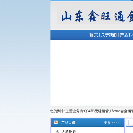
|
|
首 页
关于我们
产品中
鑫旺通金属制品有限公司欢迎您的到来!主营业务有:Q345B无缝钢管,15crmo合金钢管,12cr1mov合金
产品目录
更多>>>>
无缝钢管