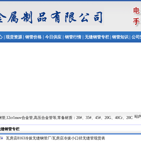
|
|
|
|
|
|
|
心
现货资源
钢管价格
今日供应
钢管行情
无缝钢管专栏
钢管知识
公司
站内
金管,高压合金管等,常备材质：20#、35#、45#、20G、40Cr、20Cr、16Mn-45Mn、27Si
无缝钢管专栏
瓦房店8163冷拔无缝钢管厂/瓦房店冷拔小口径无缝管现货表