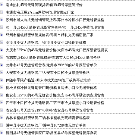
南通热轧45号无缝管现货表/南通45号厚壁管报价
南通市液压用27simn厚壁钢管现货供应厂家
苏州市退火冷拔无缝钢管现货表/苏州市冷拔小口径无缝管规格
沛 县q345b无缝钢管现货零售价格/沛 县q345b厚壁管现货表
邳州市精轧精密钢管规格表/邳州市精轧光亮精密管厂家
高淳县冷拔无缝钢管厂/高淳县冷拔小口径钢管价格
大庆市325*40的45号无缝管价格/大庆市45号大口径厚壁管现货表
尚志市q345b无缝钢管规格表/尚志市大口径q345b无缝管价格
龙井市45号无缝管现货表/龙井市299*50的45号厚壁管单价
大安市冷拔无缝钢管厂/大安市小口径冷拔厚壁管价格
伴随冬季限产临近9月末冷拔无缝钢管厂或将再起涨势
抚松县有冷拔无缝钢管厂吗/抚松县冷拔小口径无缝管价格
集安市325*80的45号无缝管价格/集安市45号厚壁管供应现货表
四平市小口径冷拔无缝钢管厂/四平市冷拔厚壁小口径钢管价格
农安县45号无缝管219*40价格/农安县45号厚壁管现货表
吉林省精轧精密钢管厂/吉林省精轧光亮精密管规格表
绥中县冷拔无缝钢管厂/绥中县18*2冷拔无缝管单价
昌图县45号无缝管供应厂家/昌图县45号厚壁无缝管库存表