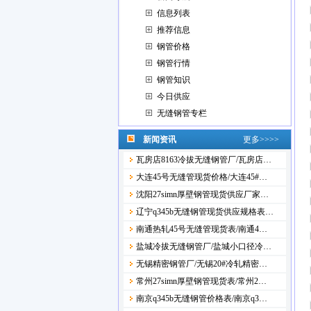
信息列表
推荐信息
钢管价格
钢管行情
钢管知识
今日供应
无缝钢管专栏
新闻资讯
更多>>>>
瓦房店8163冷拔无缝钢管厂/瓦房店…
大连45号无缝管现货价格/大连45#…
沈阳27simn厚壁钢管现货供应厂家…
辽宁q345b无缝钢管现货供应规格表…
南通热轧45号无缝管现货表/南通4…
盐城冷拔无缝钢管厂/盐城小口径冷…
无锡精密钢管厂/无锡20#冷轧精密…
常州27simn厚壁钢管现货表/常州2…
南京q345b无缝钢管价格表/南京q3…