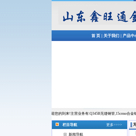
|
|
首 页
关于我们
产品中
山东鑫旺通金属制品有限公司欢迎您的到来!主营业务有:Q345B无缝钢管,15crmo合金钢管,12cr1mov合
栏目导航
更多>>>>
新闻导航