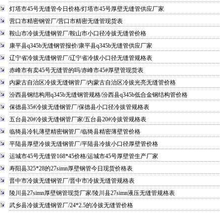
灯塔市45号无缝管今日价格/灯塔市45号厚壁无缝管供应厂家
营口市精密钢管厂/营口市精密无缝管现货表
鞍山市冷拔无缝钢管厂/鞍山市小口径冷拔无缝管价格
康平县q345b无缝钢管报价/康平县q345b无缝管供应厂家
辽宁省冷拔无缝钢管厂/辽宁省冷拔小口径无缝管规格表
赤峰市有卖45号无缝管的吗/赤峰市45#厚壁管现货表
内蒙古自治区冷拔无缝钢管厂/内蒙古自治区冷拔光亮无缝管价格
汾西县钢结构用q345b无缝钢管规格/汾西县q345b低合金钢结构管价格
保德县35#冷拔无缝钢管厂/保德县小口径冷拔管规格表
五台县20#冷拔无缝钢管厂家/五台县20#冷拔管规格表
临猗县冷轧薄壁精密钢管厂/临猗县精密薄壁管价格
平陆县厚壁冷拔无缝钢管厂/平陆县冷拔小口径厚壁管价格
运城市45号无缝管168*45价格/运城市45号厚壁管生产厂家
寿阳县325*28的27simn厚壁钢管今日现货价格表
晋中市冷拔无缝钢管厂/晋中市冷拔无缝管规格表
陵川县27simn厚壁钢管现货厂家/陵川县27simn液压无缝管规格表
武乡县冷拔无缝钢管厂/24*2.5的冷拔无缝管价格