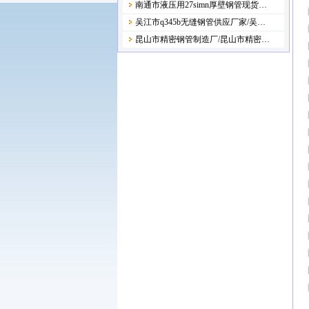
南通市液压用27simn厚壁钢管现货…
吴江市q345b无缝钢管供应厂家/吴…
昆山市精密钢管制造厂/昆山市精密…