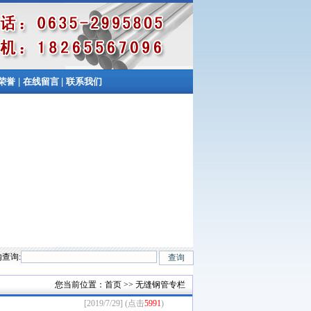
|
|
荣誉
在线留言
联系我们
查询:
Mn、Cr5Mo、12CrMo(T12)、12Cr1MoV、12Cr1MoVG、10CrMo910、 15Cr
您当前位置：
首页
>> 无缝钢管专栏
[2019/7/29] (点击
5991
)