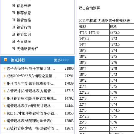
信息列表
双击自动滚屏
推荐信息
钢管价格
2011年权威-无缝钢管长度规格表
规格
规格
钢管行情
4*1/6-14*1-3
38*5.5
钢管知识
14*3.5
42*3
今日供应
14*4
42*3.5
无缝钢管专栏
16*3
42*4
18*2
42*5
热点排行
更多>>>>
18*3
42*6
管子直径符号 管子重量计算 …
21800
18*4
42*8
18*5
45*3
成都100*50*2.5方钢理论重量…
21291
19*2
45*4
矩形管尺寸|矩形管规格表|矩…
17039
21*4
45*5
方管尺寸|方管规格表|方钢管…
15715
22*2.5
45*6
矩形钢管标准|矩形钢管常用规…
14792
22*3
45*7
22*4
48*4
钢管规格表(1)|钢管尺寸规格…
14444
22*5
48*4.5
营口1.5寸加厚型镀锌管多少钱…
13053
25*2.5
48*5
钢管规格表|钢管理论重量表(…
12863
25*3
48*6
25镀锌管多少钱一根-热镀锌管…
12671
25*4
48*7