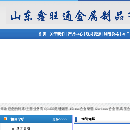
|
|
|
|
|
首 页
关于我们
产品中心
现货资源
钢管价格
今日
来!主营业务有:Q345B无缝钢管,15crmo合金钢管,12cr1mov合金管,高压合金管等,常备材质：20#
钢管知识
栏目导航
更多>>>>
新闻导航