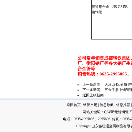
管道用合金
JIS G3458
钢钢管
公司常年销售成都钢铁集团
厂、衡阳钢厂等各大钢厂生产的
合金管等
销售热线：0635-2995805、29
上一条新闻：
天津q345b直缝焊
下一条新闻：
五金手册中钢管
返回上级新闻
返回首页
|
钢管市场
|
信息导航
|
信息推荐
网站关键词：
Q345B无缝钢管
,
2
电话：0635-2995805、2995806 传真：0635-2
Copyright 山东鑫旺通金属制品