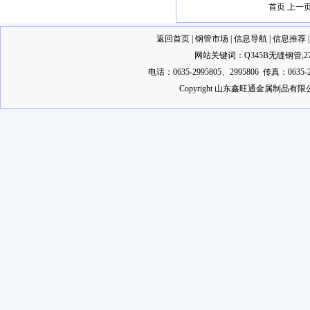
首页
上一
返回首页
|
钢管市场
|
信息导航
|
信息推荐
网站关键词：
Q345B无缝钢管
,
2
电话：0635-2995805、2995806 传真：0635-2
Copyright 山东鑫旺通金属制品